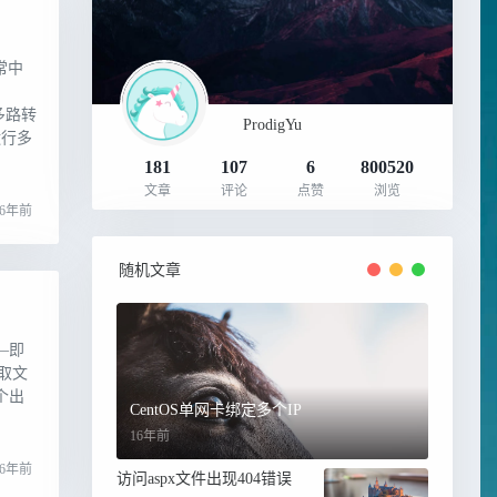
常中
端多路转
ProdigYu
运行多
181
107
6
800520
文章
评论
点赞
浏览
16年前
随机文章
—即
存取文
个出
CentOS单网卡绑定多个IP
16年前
16年前
访问aspx文件出现404错误