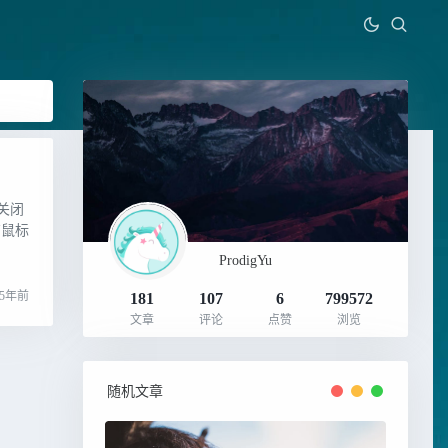
关闭
有鼠标
ProdigYu
5年前
181
107
6
799572
文章
评论
点赞
浏览
随机文章