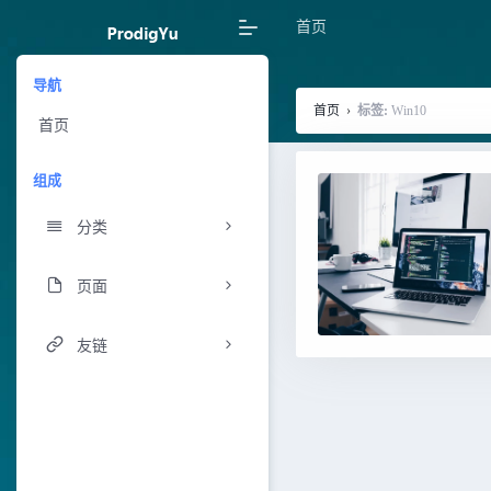
首页
导航
首页
›
标签:
Win10
首页
组成
分类
页面
友链