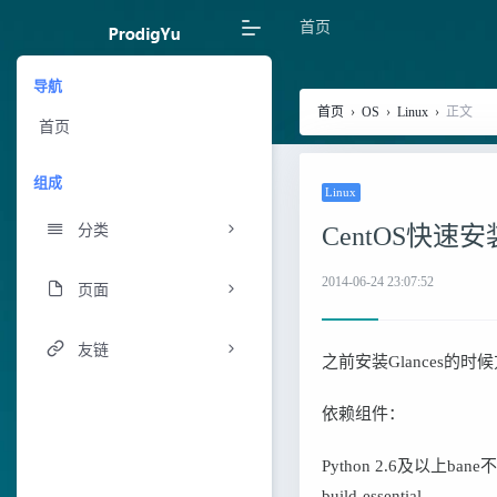
首页
导航
首页
›
OS
›
Linux
›
正文
首页
组成
Linux
分类
CentOS快速安装
2014-06-24 23:07:52
页面
友链
之前安装Glances的时
依赖组件：
Python 2.6及以上bane不
build-essential