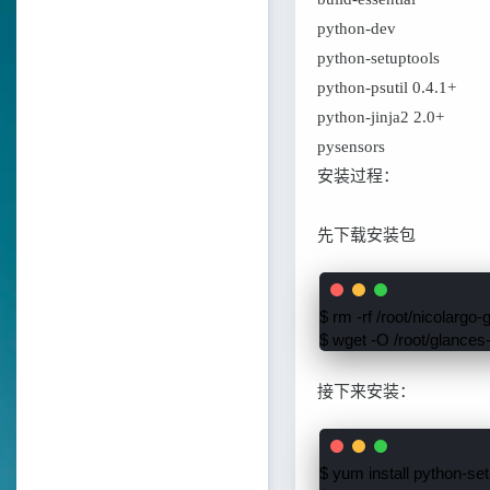
python-dev
python-setuptools
python-psutil 0.4.1+
python-jinja2 2.0+
pysensors
安装过程：
先下载安装包
$ rm -rf /root/nicolargo-
$ wget -O /root/glances-
接下来安装：
$ yum install python-set