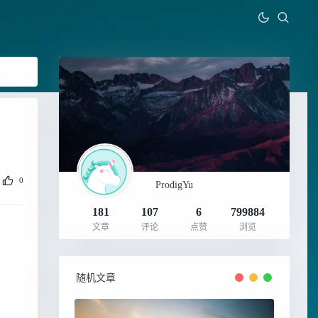
0
ProdigYu
181
107
6
799884
文章
评论
点赞
浏览
随机文章