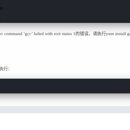
z



l
mand ‘gcc’ failed with exit status 1的错误，请执行yum install g
要执行：