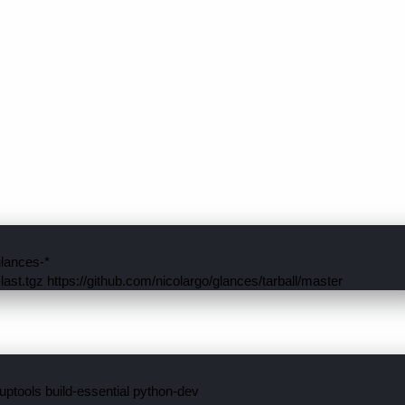
glances-*

last.tgz https://github.com/nicolargo/glances/tarball/master
uptools build-essential python-dev
