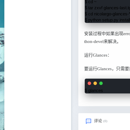
$ cd ~

$ tar zxvf glances-last.tg
$ cd nicolargo-glances-*
$ python setup.py instal
安装过程中如果出现error: com
thon-devel来解决。
运行Glances：
要运行Glances，只需
$ glances
评论
(0)