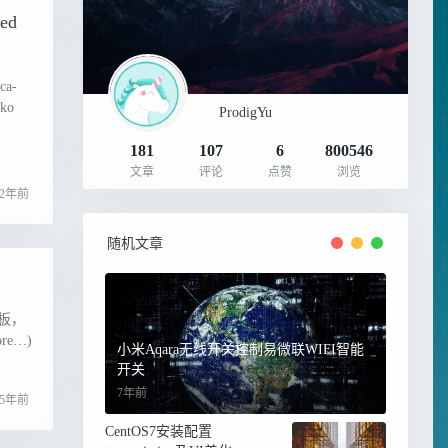
ed
ca-
Lko
ProdigYu
181
107
6
800546
文章
评论
点赞
浏览
2年前
随机文章
面板，
e…)
小米Aqara无线开关控制易微联WIFI智能
开关
7年前
5年前
CentOS7安装配置