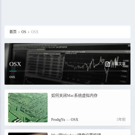
首页
›
OS
›
OSX
OSX
8 篇文章
osx
如何关闭Mac系统虚拟内存
ProdigYu
—
OSX
5年前